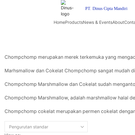
PT. Dinus Cipta Mandiri
Home
Products
News & Events
About
Cont
Chompchomp merupakan merek terkemuka yang mengadirka
Marhsmallow dan Cokelat Chompchomp sangat mudah dite
Chompchomp Marshmallow dan Cokelat sudah mengantongi
Chompchomp Marshmallow, adalah marshmallow halal denga
Chompchomp cokelat merupakan permen cokelat dengan b