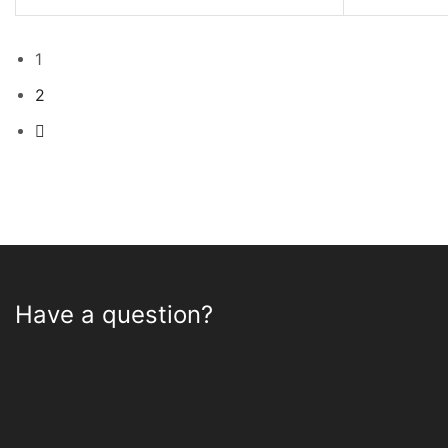
1
2
Have a question?