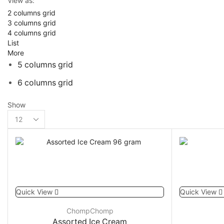
View as:
2 columns grid
3 columns grid
4 columns grid
List
More
5 columns grid
6 columns grid
Show
Products
per
page
Quick View
Quick View
ChompChomp
Assorted Ice Cream