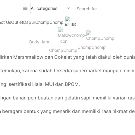
Search
input
act Us
Outlet
DapurChompChomp
ID
Budy Jam
ChompChomp
ChompChomp
n Marshmallow dan Cokelat yang telah diakui oleh dunia
mukan, karena sudah tersedia supermarket maupun minima
 sertifikasi Halal MUI dan BPOM.
n bahan pembuatan dari gelatin sapi, memiliki varian rasa
eragam bentuk yang menarik dan memiliki rasa nikmat den