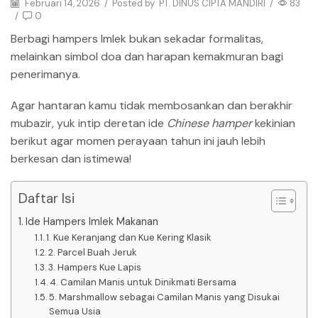
Februari 14, 2026
/
Posted by
PT. DINUS CIPTA MANDIRI
/
83
/
0
Berbagi hampers Imlek bukan sekadar formalitas,
melainkan simbol doa dan harapan kemakmuran bagi
penerimanya.
Agar hantaran kamu tidak membosankan dan berakhir
mubazir, yuk intip deretan ide
Chinese hamper
kekinian
berikut agar momen perayaan tahun ini jauh lebih
berkesan dan istimewa!
Daftar Isi
Ide Hampers Imlek Makanan
1. Kue Keranjang dan Kue Kering Klasik
2. Parcel Buah Jeruk
3. Hampers Kue Lapis
4. Camilan Manis untuk Dinikmati Bersama
5. Marshmallow sebagai Camilan Manis yang Disukai
Semua Usia