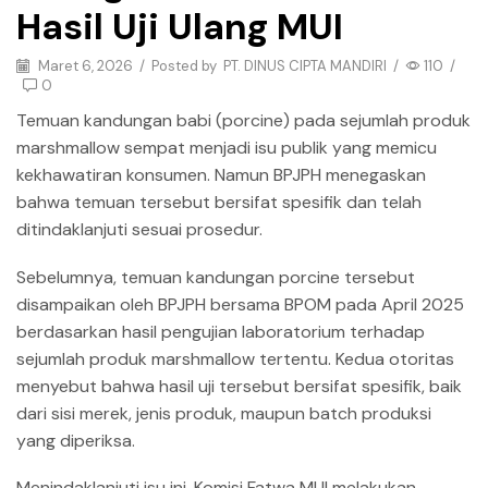
Hasil Uji Ulang MUI
Maret 6, 2026
/
Posted by
PT. DINUS CIPTA MANDIRI
/
110
/
0
Temuan kandungan babi (porcine) pada sejumlah produk
marshmallow sempat menjadi isu publik yang memicu
kekhawatiran konsumen. Namun BPJPH menegaskan
bahwa temuan tersebut bersifat spesifik dan telah
ditindaklanjuti sesuai prosedur.
Sebelumnya, temuan kandungan porcine tersebut
disampaikan oleh BPJPH bersama BPOM pada April 2025
berdasarkan hasil pengujian laboratorium terhadap
sejumlah produk marshmallow tertentu. Kedua otoritas
menyebut bahwa hasil uji tersebut bersifat spesifik, baik
dari sisi merek, jenis produk, maupun batch produksi
yang diperiksa.
Menindaklanjuti isu ini, Komisi Fatwa MUI melakukan