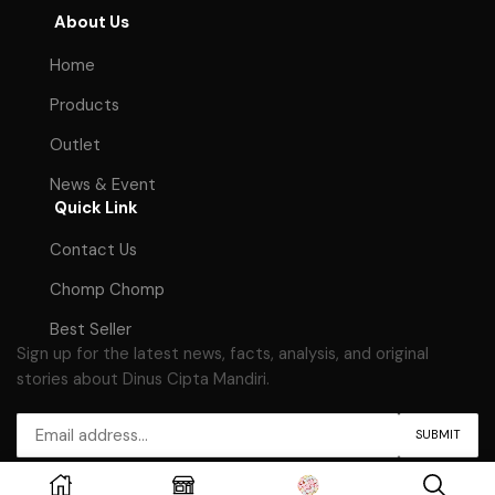
About Us
Home
Products
Outlet
News & Event
Quick Link
Contact Us
Chomp Chomp
Best Seller
Sign up for the latest news, facts, analysis, and original
stories about Dinus Cipta Mandiri.
Copyright © 2023
Dinus Cipta Mandiri