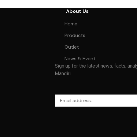
About Us
Home
Products
Outlet
News & Event
Sign up for the latest news, facts, anal
Mandiri.