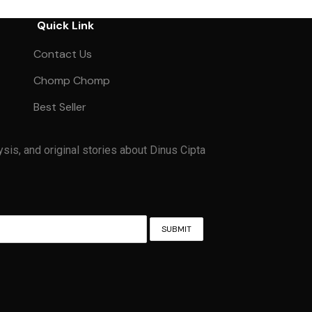
Quick Link
Contact Us
Chomp Chomp
Best Seller
ysis, and original stories about Dinus Cipta