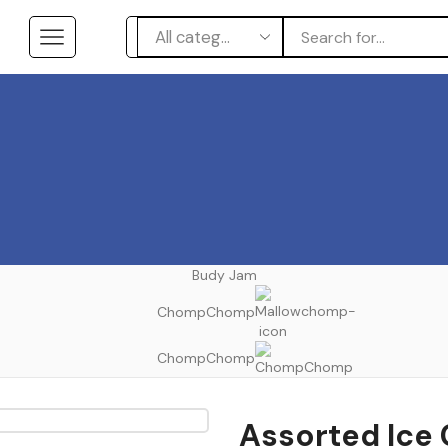
Budy Jam
ChompChomp
ChompChomp
Assorted Ice