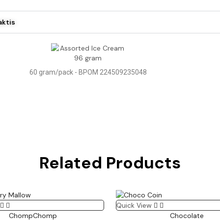
aktis
60 gram/pack - BPOM 224509235048
Related Products
Quick View
ChompChomp
Chocolate