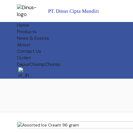
PT. Dinus Cipta Mandiri
Home
Products
News & Events
About
Contact Us
Outlet
DapurChompChomp
ID